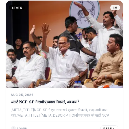
STATE
1M
AUG 05, 2026
अलर्ट NCP-SP ने सभी प्रवक्ता निकाले, अब क्या?
[META_TITLE]NCP-SP ने एक साथ सारे प्रवक्ता निकाले, वजह अभी साफ
नहीं[/META_TITLE] [META_DESCRIPTION]शरद पवार की पार्टी NCP
ADMIN
READ