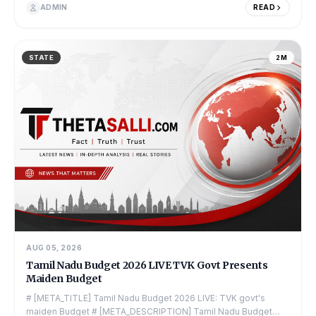
ADMIN
READ
STATE
2M
AUG 05, 2026
Tamil Nadu Budget 2026 LIVE TVK Govt Presents
Maiden Budget
# [META_TITLE] Tamil Nadu Budget 2026 LIVE: TVK govt's
maiden Budget # [META_DESCRIPTION] Tamil Nadu Budget