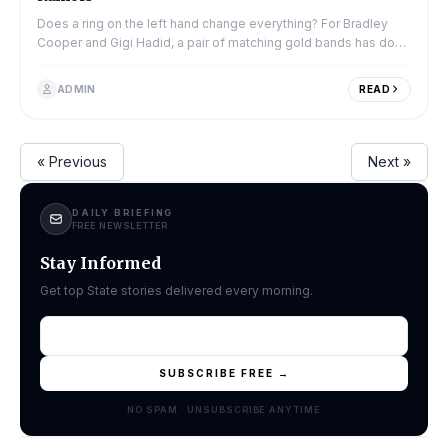
Does a ring on the left hand change everything? For Bradley
Cooper and Gigi Hadid, a pair of matching gold bands has done
exactly that — at least in the eyes of...
ADMIN
READ
« Previous
Next »
DAILY BRIEFING
FREE NEWSLETTER
Stay Informed
Get top State stories delivered every morning.
SUBSCRIBE FREE →
NO SPAM · UNSUBSCRIBE ANYTIME