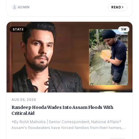
ADMIN
READ
STATE
5M
AUG 05, 2026
Randeep Hooda Wades Into Assam Floods With
Critical Aid
*By Rohit Malhotra | Senior Correspondent, National Affairs*
Assam's floodwaters have forced families from their homes,
and now an unlikely figure is wading th...