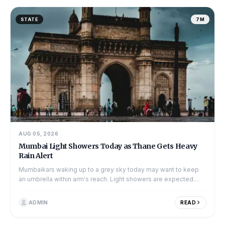
STATE
7M
AUG 05, 2026
Mumbai Light Showers Today as Thane Gets Heavy
Rain Alert
Mumbaikars waking up to a grey sky today may want to keep
an umbrella within arm's reach. Light showers are expected
across the city through the day, while neig...
ADMIN
READ