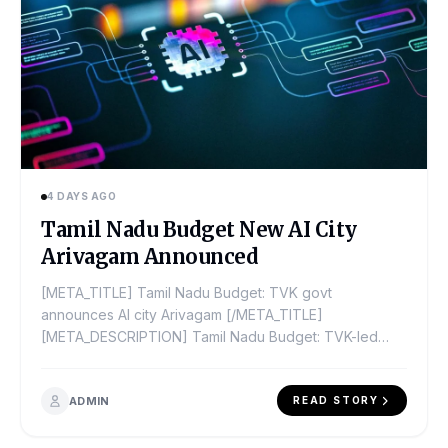
4 DAYS AGO
Tamil Nadu Budget New AI City
Arivagam Announced
[META_TITLE] Tamil Nadu Budget: TVK govt
announces AI city Arivagam [/META_TITLE]
[META_DESCRIPTION] Tamil Nadu Budget: TVK-led
govt announces India's first AI...
ADMIN
READ STORY