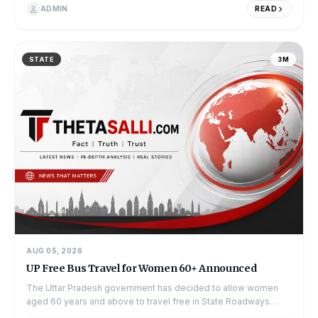
ADMIN
READ
STATE
3M
AUG 05, 2026
UP Free Bus Travel for Women 60+ Announced
The Uttar Pradesh government has decided to allow women
aged 60 years and above to travel free in State Roadways
buses, according to a News On AIR report. If ro...