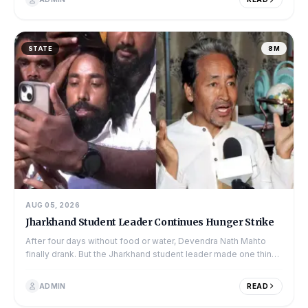
STATE
8M
AUG 05, 2026
Jharkhand Student Leader Continues Hunger Strike
After four days without food or water, Devendra Nath Mahto
finally drank. But the Jharkhand student leader made one thing
clear — the glass of water was not a s...
ADMIN
READ