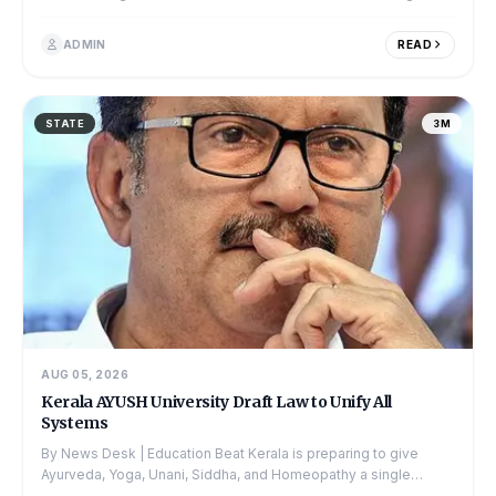
2026 LIVE: FM N. Marie Wilson presents TVK-led govt...
ADMIN
READ
STATE
3M
AUG 05, 2026
Kerala AYUSH University Draft Law to Unify All
Systems
By News Desk | Education Beat Kerala is preparing to give
Ayurveda, Yoga, Unani, Siddha, and Homeopathy a single
institutional home. The state has constituted...