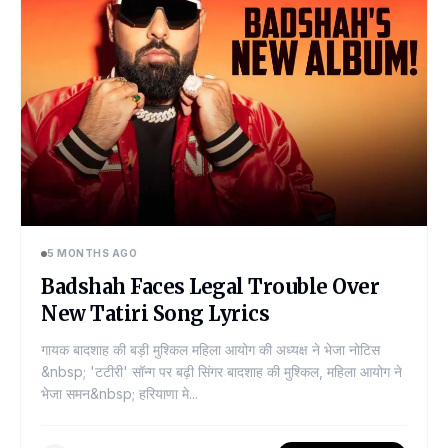
5 MONTHS AGO
Badshah Faces Legal Trouble Over
New Tatiri Song Lyrics
गायक बादशाह की बड़ी मुश्किल महिला आयोग की अध्यक्ष ने भेजा नोटिस
&nbsp; 'टटीरी' सॉन्ग पर बढ़ी सिंगर बादशाह की मुश्किल, महिला आयोग ने
भेजा समन&nbsp; हरियाणा मे...